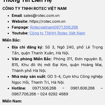
CÔNG TY TNHH ROTEC VIỆT NAM
Email
: sales@rotec.com.vn
Website
: https://rotec.com.vn
Fanpage
:
Rotecvietnam0971.506.268
Youtube
:
Công ty TNHH Rotec Việt Nam
Miền Bắc:
Địa chỉ đăng ký
: Số 3, Ngõ 240, phố Lê Trọng
Tấn, quận Thanh Xuân, Hà Nội.
Văn phòng Miền Bắc
: Phòng 311, Đơn nguyên B,
B15, Khu đô thị mới Đại Kim, quận Hoàng Mai,
Thành phố Hà Nội.
Nhà máy sản xuất
: GD 5-4, Cụm khu Công nghiệp
Ngọc Hồi, Thanh Trì, Hà Nội.
Hotline
: 0971.506.268 – 0961.606.268 –
0967.706.268 – 024 6292 4689
Miền Nam: