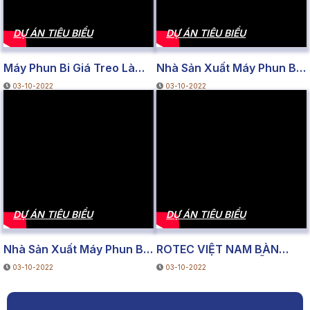
DỰ ÁN TIÊU BIỂU
DỰ ÁN TIÊU BIỂU
Máy Phun Bi Giá Treo Làm
Nhà Sản Xuất Máy Phun Bi
Sạch Sản Phẩm
Băng Tải Cuốn |
03-10-2022
03-10-2022
Rotecvietnam
DỰ ÁN TIÊU BIỂU
DỰ ÁN TIÊU BIỂU
Nhà Sản Xuất Máy Phun Bi
ROTEC VIỆT NAM BÀN
Giá Treo Quay | Rotec Việt
GIAO VÀ HƯỚNG DẪN SỬ
03-10-2022
03-10-2022
Nam
DỤNG MÁY ÉP THỦY LỰC
CHỮ C