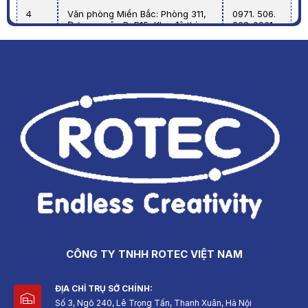
4
Văn phòng Miền Bắc: Phòng 311,
0971. 506.
Đơn nguyên B, B15, Khu đô thị
268-0961.
mới Đại Kim, quận Hoàng Mai,
606. 268.
Thành phố Hà Nội.
0967.706.268024
629 24689
CÔNG TY TNHH ROTEC VIỆT NAM
ĐỊA CHỈ TRỤ SỞ CHÍNH:
Số 3, Ngõ 240, Lê Trọng Tấn, Thanh Xuân, Hà Nội