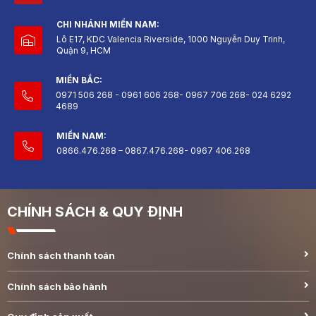
CHI NHÁNH MIỀN NAM:
Lô E17, KDC Valencia Riverside, 1000 Nguyễn Duy Trinh,
Quận 9, HCM
MIỀN BẮC:
0971 506 268 - 0961 606 268- 0967 706 268- 024 6292
4689
MIỀN NAM:
0866.476.268 – 0867.476.268- 0967 406.268
CHÍNH SÁCH & QUY ĐỊNH
Chính sách thanh toán
Chính sách bảo hành