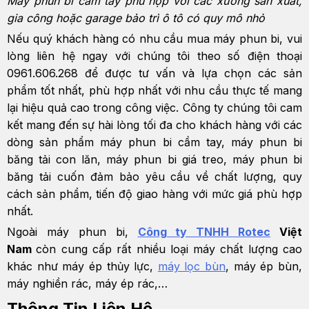
Máy phun bi cầm tay phù hợp với các xưởng sản xuất,
gia công hoặc garage bảo trì ô tô có quy mô nhỏ
Nếu quý khách hàng có nhu cầu mua máy phun bi, vui
lòng liên hệ ngay với chúng tôi theo số điện thoại
0961.606.268 để được tư vấn và lựa chọn các sản
phẩm tốt nhất, phù hợp nhất với nhu cầu thực tế mang
lại hiệu quả cao trong công việc. Công ty chúng tôi cam
kết mang đến sự hài lòng tối đa cho khách hàng với các
dòng sản phẩm máy phun bi cầm tay, máy phun bi
băng tải con lăn, máy phun bi giá treo, máy phun bi
băng tải cuốn đảm bảo yêu cầu về chất lượng, quy
cách sản phẩm, tiến độ giao hàng với mức giá phù hợp
nhất.
Ngoài máy phun bi,
Công ty TNHH Rotec
Việt
Nam
còn cung cấp rất nhiều loại máy chất lượng cao
khác như máy ép thủy lực,
máy lọc bùn
, máy ép bùn,
máy nghiền rác, máy ép rác,…
Thông Tin Liên Hệ