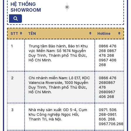
HỆ THỐNG
SHOWROOM
STT
TÊN
Hotline
1
Trung tâm Bảo hành, Bảo trì Khu
0866 476
vực Miền Nam: Số 1674 Nguyễn
268 0867
Duy Trinh, Thành phố Thủ Đức,
476 268
Hồ Chí Minh.
0967 406
268
2
Chi nhánh miền Nam: Lô E17, KDC
0866 476
Valencia Riverside, 1000 Nguyễn
2680867
Duy Trinh, Thành phố Thủ Đức,
476
Hồ Chí Minh.
2680967
406 268
3
Nhà máy sản xuất: GD 5-4, Cụm
0971. 506.
khu Công nghiệp Ngọc Hồi,
268-0961.
Thanh Trì, Hà Nội.
606. 268.
0967.706.268